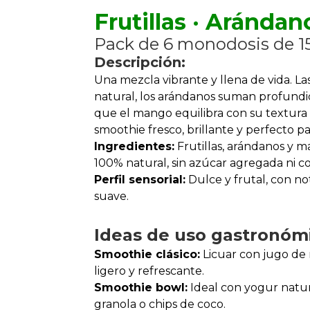
Frutillas · Aránda
Pack de 6 monodosis de 15
Descripción:
Una mezcla vibrante y llena de vida. Las
natural, los arándanos suman profundid
que el mango equilibra con su textura
smoothie fresco, brillante y perfecto 
Ingredientes:
Frutillas, arándanos y m
100% natural, sin azúcar agregada ni c
Perfil sensorial:
Dulce y frutal, con not
suave.
Ideas de uso gastronóm
Smoothie clásico:
Licuar con jugo de
ligero y refrescante.
Smoothie bowl:
Ideal con yogur natu
granola o chips de coco.