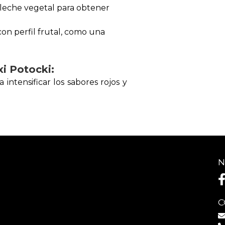
leche vegetal para obtener
con perfil frutal, como una
i Potocki:
intensificar los sabores rojos y
N
C