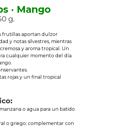
nos · Mango
0 g.
 frutillas aportan dulzor
ad y notas silvestres, mientras
 cremosa y aroma tropical. Un
para cualquier momento del día.
ango.
onservantes.
as rojas y un final tropical
ico:
 manzana o agua para un batido
ral o griego; complementar con